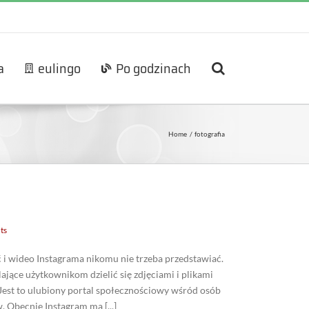
a
eulingo
Po godzinach
Home
fotografia
ts
ć i wideo Instagrama nikomu nie trzeba przedstawiać.
ające użytkownikom dzielić się zdjęciami i plikami
 Jest to ulubiony portal społecznościowy wśród osób
. Obecnie Instagram ma [...]