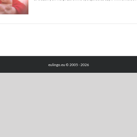
eulingo.eu © 2005 -
2026