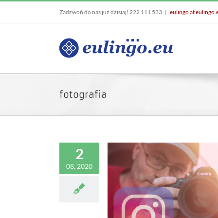
Skip
Zadzwoń do nas już dzisiaj! 222 111 533
|
eulingo at eulingo.
to
content
fotografia
2
08, 2020
Instagram bez tajemnic
fotografia