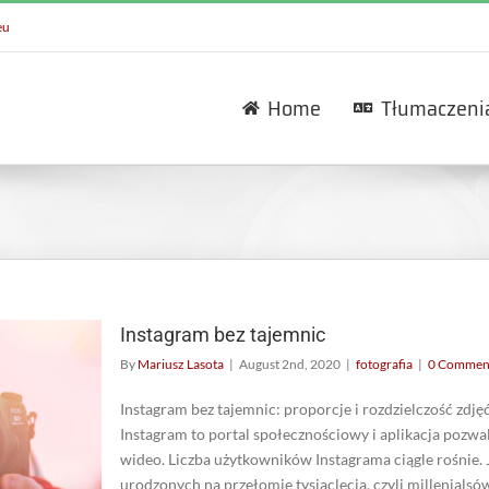
eu
Home
Tłumaczeni
Instagram bez tajemnic
By
Mariusz Lasota
|
August 2nd, 2020
|
fotografia
|
0 Commen
Instagram bez tajemnic: proporcje i rozdzielczość zdję
Instagram to portal społecznościowy i aplikacja pozwal
wideo. Liczba użytkowników Instagrama ciągle rośnie.
urodzonych na przełomie tysiąclecia, czyli millenialsów